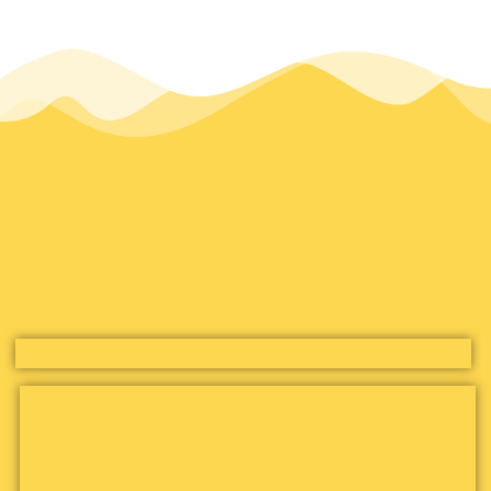
Tweets by asmari90_s