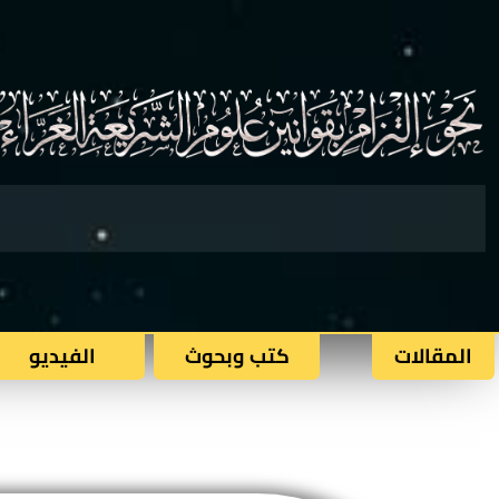
المقالات
كتب وبحوث​
الفيديو