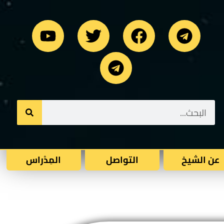
عن الشيخ
التواصل
المِدْراس