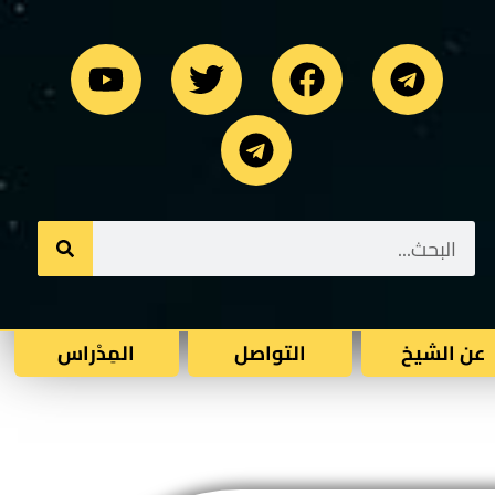
عن الشيخ
التواصل
المِدْراس