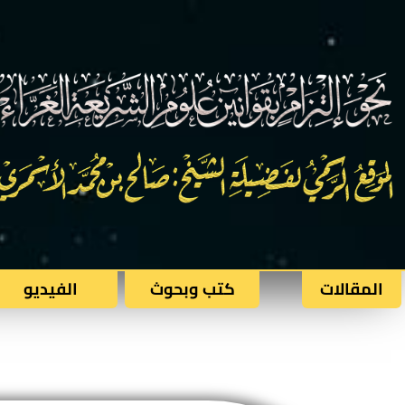
المقالات
كتب وبحوث​
الفيديو