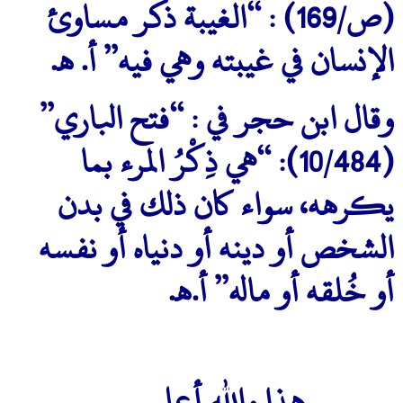
(ص/169) : “الغيبة ذكر مساوئ
الإنسان في غيبته وهي فيه” أ. هـ.
وقال ابن حجر في : “فتح الباري”
(10/484): “هي ذِكْرُ المرء بما
يكرهه، سواء كان ذلك في بدن
الشخص أو دينه أو دنياه أو نفسه
أو خُلقه أو ماله” أ.هـ.
هذا والله أعلم .