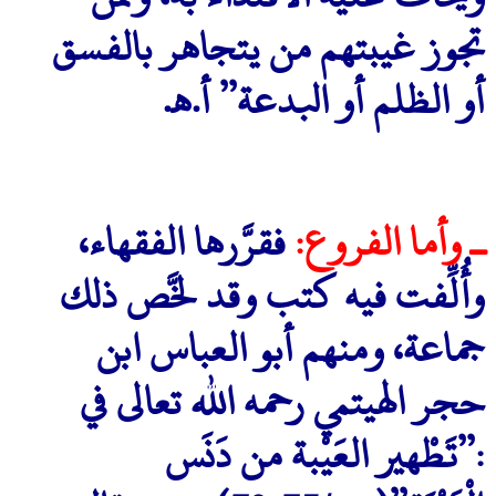
تجوز غيبتهم من يتجاهر بالفسق
أو الظلم أو البدعة” أ.هـ.
ـ وأما الفروع:
فقرَّرها الفقهاء،
وأُلِّفت فيه كتب وقد لخَّص ذلك
جماعة، ومنهم أبو العباس ابن
حجر الهيتمي رحمه الله تعالى في
:”تَطْهير العَيْبة من دَنَس