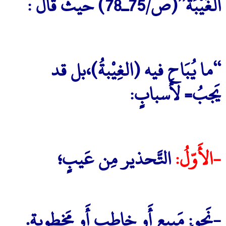
الْغَيْبَة”(ص/75ـ78) حيث قال :
“ما يُبَاح فيه (الغِيْبةُ)،بل قد
يَجبُ= لأَسبابٍ:
-الأَوّلُ:
التَّحذير مِن عَيبٍ؛
-نَحو:ِ مَبيعٍ أَو خاطِبٍ أَو مَخطوبةٍ.