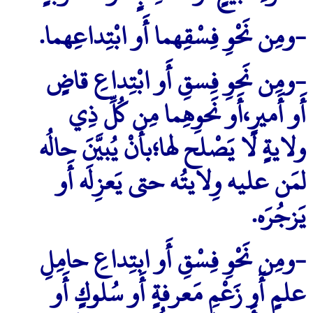
-ومِن نَحْوِ فِسْقِهما أَو ابْتِداعِهما.
-ومِن نَحوِ فِسقِ أَو ابْتِداعِ قاضٍ
أَو أَميرٍ،أَو نَحوِهِما مِن كُلِّ ذِي
ولايةٍ لا يَصْلح لها؛بأَنْ يُبيَّنَ حالُه
لمَن عليه وِلايتُه حتى يَعزِلَه أَو
يَزجُرَه.
-ومِن نَحْوِ فِسْقِ أَو ابتِداعِ حامِلِ
علمٍ أَو زَعْمِ مَعرفةٍ أَو سُلوكٍ أَو