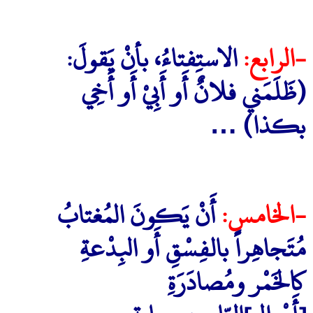
-الرابع:
الاستِفتاءُ، بأنْ يَقولَ:
(ظَلَمَني فلانٌ أَو أَبِيْ أَو أَخِي
بكذا) …
-الخامس:
أَنْ يَكونَ المُغتابُ
مُتَجاهِراً بالفِسْقِ أَو البِدْعةِ
كالخَمْر ومُصادَرَةِ