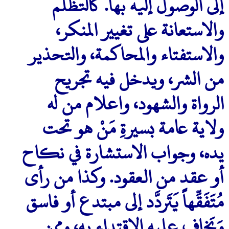
إلى الوصول إليه بها. كالتظلُّم
والاستعانة على تغيير المنكر،
والاستفتاء والمحاكمة، والتحذير
من الشر، ويدخل فيه تجريح
الرواة والشهود، واعلام من له
ولاية عامة بسيرةِ مَنْ هو تحت
يده، وجواب الاستشارة في نكاح
أو عقد من العقود. وكذا من رأى
مُتَفَقِّهاً يَتَردَّد إلى مبتدع أو فاسق
وَيَخاف عليه الاقتداء به، وممن