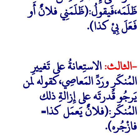
ظَلَمَه،فَيقولُ:(ظَلَمَنِي فلانٌ أَو
فَعَلَ بِيْ كذا).
-الثالث:
الاستِعانةُ على تَغييرِ
المُنكَرِ ورَدِّ المَعاصِي،كقوله لمن
يَرجُو قُدرتَه على إِزالةِ ذلك
المُنكَر:(فلانٌ يَعمَل كذا=
فازْجُره).