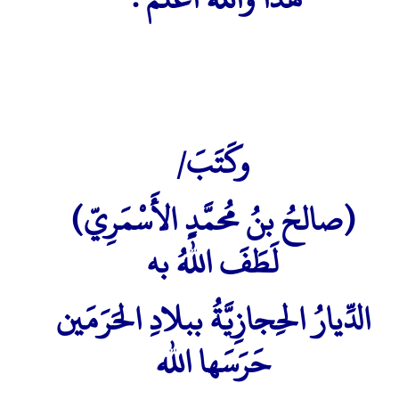
وكَتَبَ/
(صالحُ بنُ مُحمَّدٍ الأَسْمَرِيّ)
لَطَفَ اللهُ به
الدِّيارُ الحِجازِيَّةُ ببلادِ الحَرَمَين
حَرَسَها الله