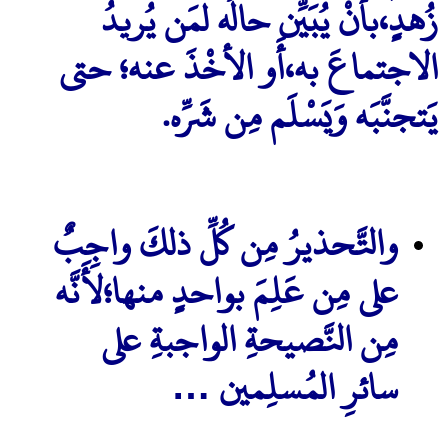
زُهدٍ،بأَنْ يُبَيِّن حالُه لمَن يُريدُ
الاجتماعَ به،أَو الأخْذَ عنه؛ حتى
يَتجنَّبَه وَيَسْلَم مِن شَرِّه.
والتَّحذيرُ مِن كُلِّ ذلكَ واجِبٌ
على مِن عَلِمَ بواحدٍ منها؛لأَنَّه
مِن النَّصيحةِ الواجبةِ على
سائرِ المُسلِمين …