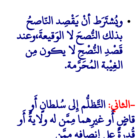
ويُشتَرَط أنْ يَقْصِد النّاصحُ
بذلك النُّصحَ لا الوَقيعةَ،وعند
قَصْدِ النُّصْحِ لا يكون مِن
الغِيْبة المُحَرَّمة.
-الثاني:
التَّظلُّم إِلى سُلطانٍ أَو
قاضٍ أَو غيرِهما مِمَّن له ولايةٌ أَو
قُدرةٌ على إِنصافِه مِمَّن