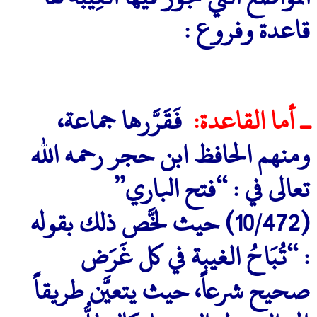
قاعدة وفروع :
ـ أما القاعدة:
فَقَرَّرها جماعة،
ومنهم الحافظ ابن حجر رحمه الله
تعالى في : “فتح الباري”
(10/472) حيث لخَّص ذلك بقوله
: “تُبَاحُ الغيبة في كل غَرَض
صحيح شرعاً، حيث يتعيَّن طريقاً