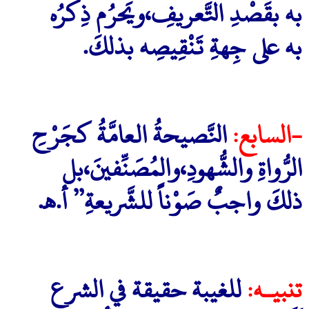
به بقَصْدِ التَّعريفِ،ويَحرُم ذِكرُه
به على جِهةِ تَنْقِيصِه بذلكَ.
-السابع:
النَّصيحةُ العامَّةُ كجَرْحِ
الرُّواةِ والشُّهودِ،والمُصَنِّفينَ،بل
ذلكَ واجبٌ صَوْناً للشَّريعةِ” أ.هـ.
تنبيـه:
للغيبة حقيقة في الشرع