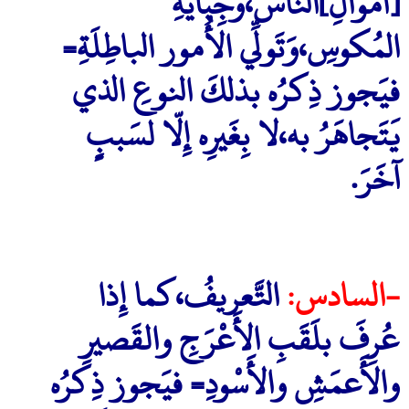
[أَمْوالِ]النّاس،وجِبايةِ
المُكوسِ،وَتَولِّي الأُمور الباطِلَةِ=
فيَجوز ذِكرُه بذلكَ النوعِ الذي
يَتَجاهَرُ به،لا بِغَيرِه إِلّا لسَببٍ
آخَرَ.
-السادس:
التَّعريفُ،كما إِذا
عُرِفَ بلَقَبِ الأَعْرَجِ والقَصيرِ
والأَعمَشِ والأَسْودِ= فيَجوز ذِكرُه