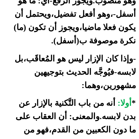
وهو منصوب.ويجوز الرفع-أي: ما هو
أسفل-،وهو أفعل تفضيل،ويحتمل أن
يكون فعلا ماضيا،ويجوز أن تكون (ما)
نكرة موصوفة ب(أسفل).
-وإذا كان الإزار ليس هو المُعاقََب،بل
لابسه-فيُوجَّه الحديث بتوجيهين
مشهورين،وهما:
*
أولا:
أنه من باب التَّكنية بالإزار عن
بدن لابسه.والمعنى: أن العقاب على
ما دون الكعبين من القدم،فهو من