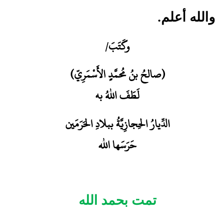
والله أعلم.
وكَتَبَ
/
(صالحُ بنُ مُحمَّدٍ الأَسْمَرِيّ)
لَطَفَ اللهُ به
الدِّيارُ الحِجازِيَّةُ ببلادِ الحَرَمَين
حَرَسَها الله
تمت بحمد الله