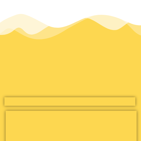
Tweets by asmari90_s