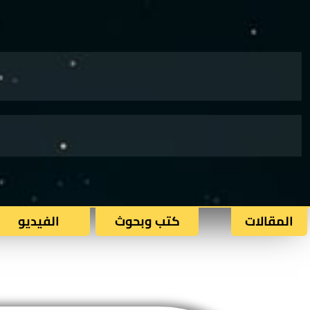
المقالات
كتب وبحوث​
الفيديو