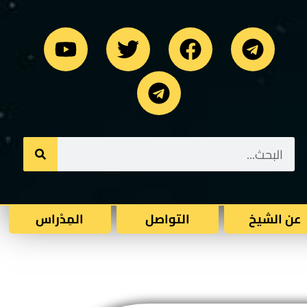
عن الشيخ
التواصل
المِدْراس