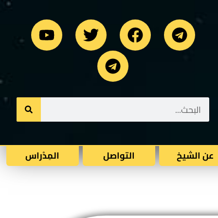
عن الشيخ
التواصل
المِدْراس