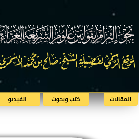
المقالات
كتب وبحوث​
الفيديو