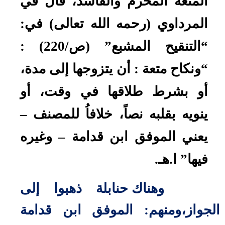
المتعة المحرم والفاسد، قال في
المرداوي (رحمه الله تعالى) في:
“التنقيح المشبع” (ص/220) :
“ونكاح متعة : أن يتزوجها إلى مدة،
أو بشرط طلاقها في وقت، أو
ينويه بقلبه نصاً، خلافاُ للمصنف –
يعني الموفق ابن قدامة – وغيره
فيها” ا.هـ.
وهناك حنابلة ذهبوا إلى
الجواز،ومنهم: الموفق ابن قدامة