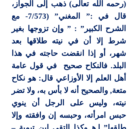
(رحمه الله تعالى) ذهب إلى الجواز،
قال في :” المغني” (7/573- مع
الشرح الكبير” : ” وإن تزوجها بغير
شرط إلا أن في نيته طلاقها بعد
شهر، أو إذا انقضت حاجته في هذا
البلد. فالنكاح صحيح
في قول عامة
أهل العلم إلا الأوزاعي قال: هو نكاح
متعة, والصحيح أنه لا بأس به، ولا تضر
نيته، وليس على الرجل أن ينوي
حبس امرأته، وحبسه إن وافقته وإلا
طلقها” ا.هـ.وكذا التقي ابن تيمية –